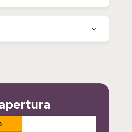
 apertura
a