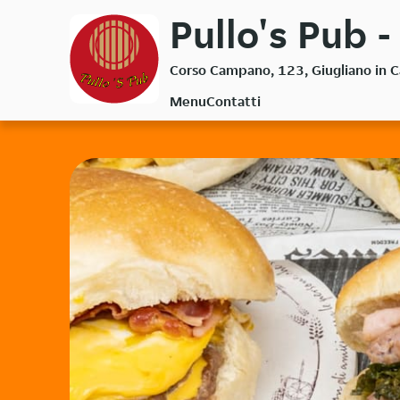
Passa
Pullo's Pub 
al
contenuto
Corso Campano, 123, Giugliano in
principale
Menu
Contatti