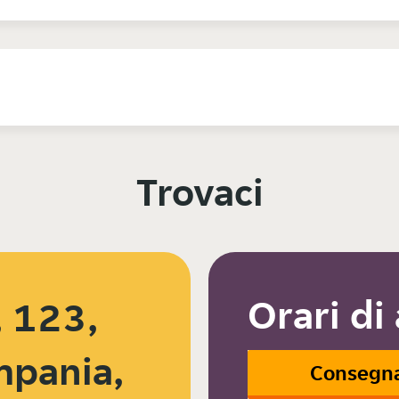
Trovaci
Orari di
 123,
mpania,
Consegn